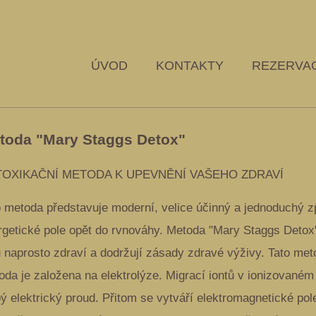
ÚVOD
KONTAKTY
REZERVA
toda "Mary Staggs Detox"
TOXIKAČNÍ METODA K UPEVNĚNÍ VAŠEHO ZDRAVÍ
o metoda představuje moderní, velice účinný a jednoduchý zp
rgetické pole opět do rvnováhy. Metoda "Mary Staggs Detox"
u naprosto zdraví a dodržují zásady zdravé výživy. Tato meto
oda je založena na elektrolýze. Migrací iontů v ionizovaném
ý elektrický proud. Přitom se vytváří elektromagnetické pole