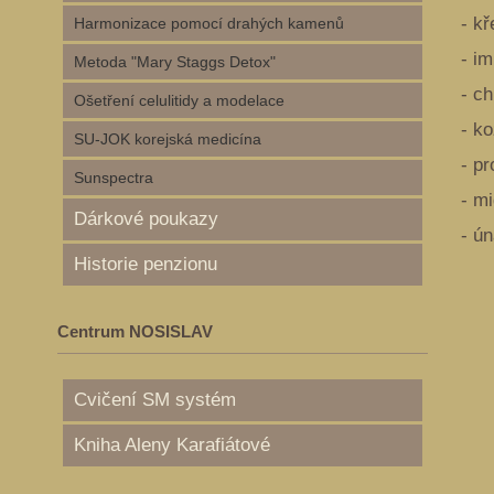
- k
Harmonizace pomocí drahých kamenů
- i
Metoda "Mary Staggs Detox"
- c
Ošetření celulitidy a modelace
- k
SU-JOK korejská medicína
- p
Sunspectra
- mi
Dárkové poukazy
- ú
Historie penzionu
Centrum NOSISLAV
Cvičení SM systém
Kniha Aleny Karafiátové