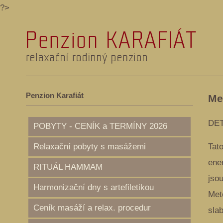
?>
Penzion Karafiát
Me
DE
POBYTY - CENÍK a TERMÍNY 2026
Relaxační pobyty s masážemi
Tat
ene
RITUÁL HAMMAM
jso
Harmonizační dny s artefiletikou
Met
Ceník masáží a relax. procedur
slab