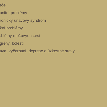
řeče
munitní problémy
hronický únavový syndrom
ožní problémy
roblémy močových cest
grény, bolesti
nava, vyčerpání, deprese a úzkostné stavy