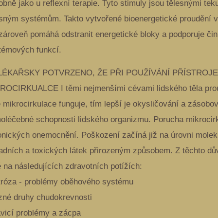
obně jako u reflexní terapie. Tyto stimuly jsou tělesnými 
esným systémům. Takto vytvořené bioenergetické proudění v t
 zároveň pomáhá odstranit energetické bloky a podporuje či
témových funkcí.
LÉKAŘSKY POTVRZENO, ŽE PŘI POUŽÍVÁNÍ PŘÍSTROJ
ROCIRKUALCE I těmi nejmenšími cévami lidského těla proud
 mikrocirkulace funguje, tím lepší je okysličování a zásobo
oléčebné schopnosti lidského organizmu. Porucha mikrocir
onických onemocnění. Poškození začíná již na úrovni molek
adních a toxických látek přirozeným způsobem. Z těchto dů
 na následujících zdravotních potížích:
rtróza - problémy oběhového systému
ůzné druhy chudokrevnosti
rávicí problémy a zácpa