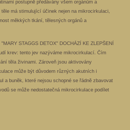
tekutinami postupně předávány všem orgánům a
ěle má stimulující účinek nejen na mikrocirkulaci,
nnost měkkých tkání, tělesných orgánů a
E "MARY STAGGS DETOX" DOCHÁZÍ KE ZLEPŠENÍ
í krev: tento jev nazýváme mikrocirkulací. Čím
vání těla živinami. Zároveň jsou aktivovány
kulace může být důvodem různých akutních i
ul a buněk, které nejsou schopné se řádně zbavovat
vodů se může nedostatečná mikrocirkulace podílet