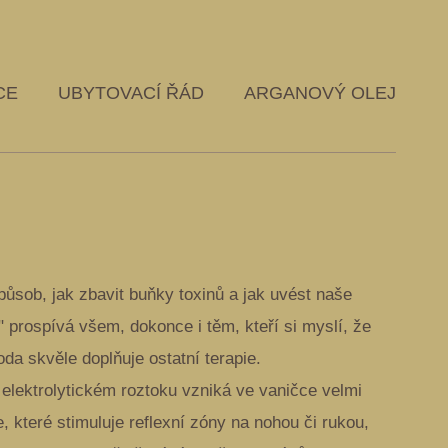
CE
UBYTOVACÍ ŘÁD
ARGANOVÝ OLEJ
ůsob, jak zbavit buňky toxinů a jak uvést naše
 prospívá všem, dokonce i těm, kteří si myslí, že
da skvěle doplňuje ostatní terapie.
 elektrolytickém roztoku vzniká ve vaničce velmi
, které stimuluje reflexní zóny na nohou či rukou,