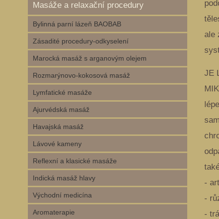
pod
Masáže a relaxační procedury
těl
Bylinná parní lázeň BAOBAB
ale
Zásadité procedury-odkyselení
sys
Marocká masáž s arganovým olejem
JE 
Rozmarýnovo-kokosová masáž
MIK
Lymfatické masáže
lépe
Ajurvédská masáž
sam
Havajská masáž
chr
Lávové kameny
odp
Reflexní a klasické masáže
také
Indická masáž hlavy
- a
Východní medicína
- r
Aromaterapie
- t