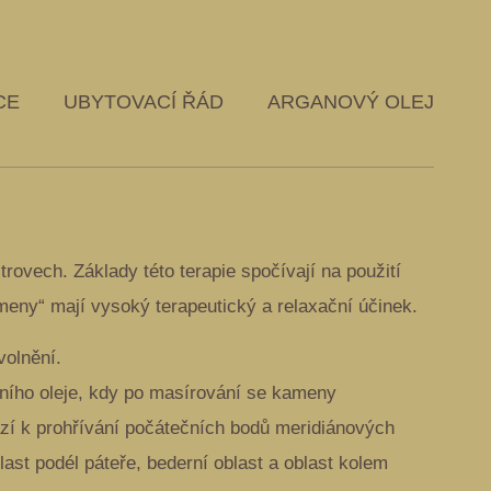
CE
UBYTOVACÍ ŘÁD
ARGANOVÝ OLEJ
trovech. Základy této terapie spočívají na použití
meny“ mají vysoký terapeutický a relaxační účinek.
volnění.
ího oleje, kdy po masírování se kameny
ází k prohřívání počátečních bodů meridiánových
ast podél páteře, bederní oblast a oblast kolem