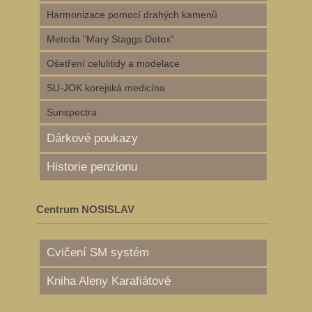
Harmonizace pomocí drahých kamenů
Metoda "Mary Staggs Detox"
Ošetření celulitidy a modelace
SU-JOK korejská medicína
Sunspectra
Dárkové poukazy
Historie penzionu
Centrum NOSISLAV
Cvičení SM systém
Kniha Aleny Karafiátové