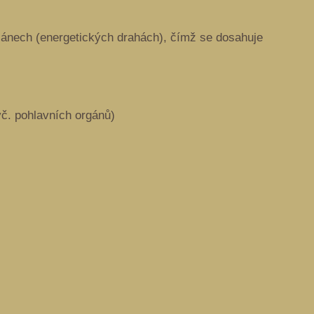
iánech (energetických drahách), čímž se dosahuje
č. pohlavních orgánů)