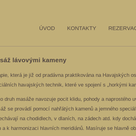
ÚVOD
KONTAKTY
REZERVA
sáž lávovými kameny
pie, která je již od pradávna praktikována na Havajských os
ciálních havajských technik, které ve spojení s „horkými ka
to druh masáže navozuje pocit klidu, pohody a naprostého u
áž se provádí pomocí nahřátých kamenů a jemného speciáln
echávají na chodidlech, v dlaních, na zádech atd. kdy doch
h a k harmonizaci hlavních meridiánů. Masíruje se hlavně obl