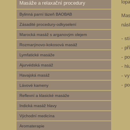
lopa
Masáže a relaxační procedury
Bylinná parní lázeň BAOBAB
Mas
Zásadité procedury-odkyselení
nás
Marocká masáž s arganovým olejem
- s
Rozmarýnovo-kokosová masáž
- p
Lymfatické masáže
- po
Ajurvédská masáž
- h
Havajská masáž
- vy
- p
Lávové kameny
Reflexní a klasické masáže
Indická masáž hlavy
Východní medicína
Aromaterapie