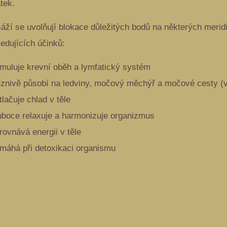
tek.
áží se uvolňují blokace důležitých bodů na některých merid
ledujících účinků:
timuluje krevní oběh a lymfatický systém
říznivě působí na ledviny, močový měchýř a močové cesty (v
tlačuje chlad v těle
luboce relaxuje a harmonizuje organizmus
rovnává energii v těle
omáhá při detoxikaci organismu