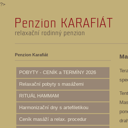
?>
Penzion Karafiát
Ma
Tera
POBYTY - CENÍK a TERMÍNY 2026
spe
Relaxační pobyty s masážemi
Ten
RITUÁL HAMMAM
Mas
Harmonizační dny s artefiletikou
pon
Ceník masáží a relax. procedur
dra